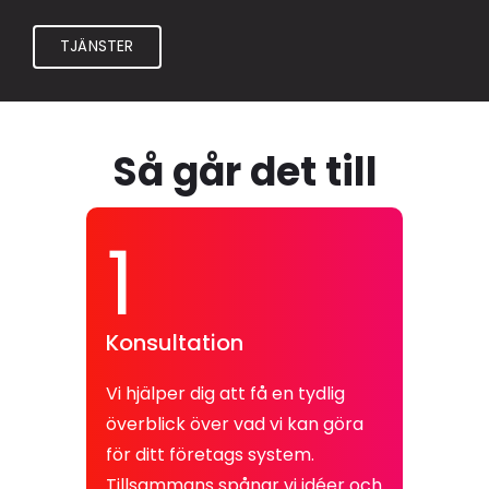
TJÄNSTER
Så går det till
1
Konsultation
Vi hjälper dig att få en tydlig
överblick över vad vi kan göra
för ditt företags system.
Tillsammans spånar vi idéer och