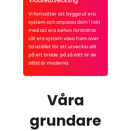
Vidareutveckling
Vi fortsätter att bygga ut era
system och anpassa dem i takt
med att era behov förändras.
Låt era system växa fram över
tid istället för att utveckla allt
på ett bräde. på så sätt är de
alltid är moderna.
Våra
grundare